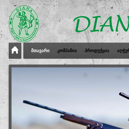
ᲛᲗᲐᲕᲐᲠᲘ
ᲙᲝᲛᲞᲐᲜᲘᲐ
ᲞᲠᲝᲓᲣᲥᲪᲘᲐ
ᲐᲦᲭᲣ